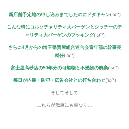
新店舗予定地の申し込みまでしたのにドタキャン
(‘ω’*)
こんな時にコルソチャリティ大バーゲンとシッチーのチ
ャリティ大バーゲンのブッキング
(‘ω’*)
さらに4月からの埼玉県質屋組合連合会青年部の幹事長
就任
(‘ω’*)
富士屋高砂店の50年分の可燃物と不燃物の廃棄
(‘ω’*)
毎日が内装・防犯・広告会社との打ち合わせ
(‘ω’*)
そしてそして
これらが幾重にも重なり…