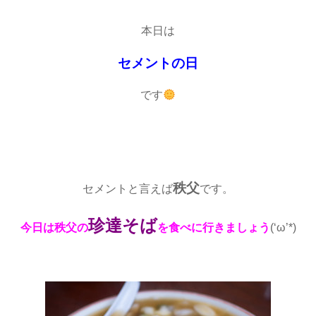
本日は
セメントの日
です
秩父
セメントと言えば
です。
珍達そば
今日は秩父の
を食べに行きましょう
(‘ω’*)