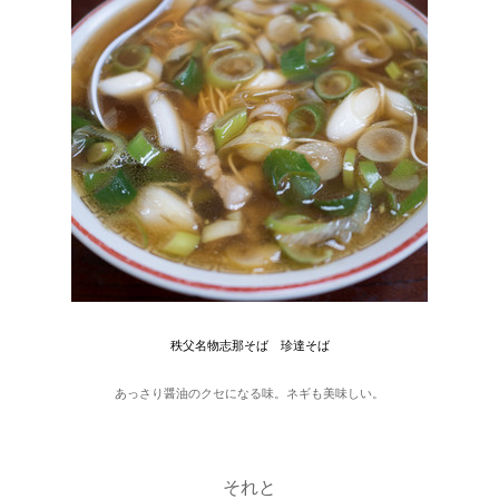
秩父名物志那そば 珍達そば
あっさり醤油のクセになる味。ネギも美味しい。
それと