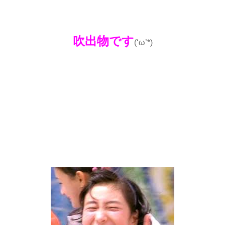
吹出物です
(‘ω’*)