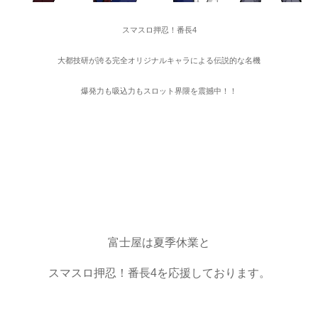
スマスロ押忍！番長4
大都技研が誇る完全オリジナルキャラによる伝説的な名機
爆発力も吸込力もスロット界隈を震撼中！！
富士屋は夏季休業と
スマスロ押忍！番長4を応援しております。