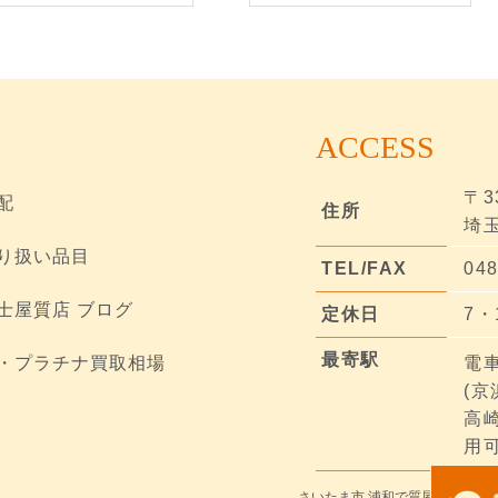
ACCESS
〒3
配
住所
埼玉
り扱い品目
TEL/FAX
048
士屋質店 ブログ
定休日
7・
最寄駅
・プラチナ買取相場
電
(
高
用可
さいたま市 浦和で質屋をお探し