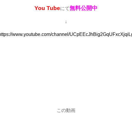
You Tube
無料公開中
にて
↓
https://www.youtube.com/channel/UCpEEcJhBig2GqUFxcXjqiL
この動画