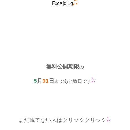
FxcXjqiLg
無料公開期限
の
5
月
31
日
まであと数日です
まだ観てない人はクリッククリック