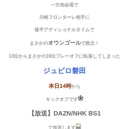
一方他会場で
川崎フロンターレ相手に
後半アディショナルタイムで
オウンゴール
まさかの
で敗北！
13位からまさかの16位プレーオフに転落してしまった
ジュビロ磐田
本日14時
から
キックオフです
【放送】DAZN/NHK BS1
で放送します