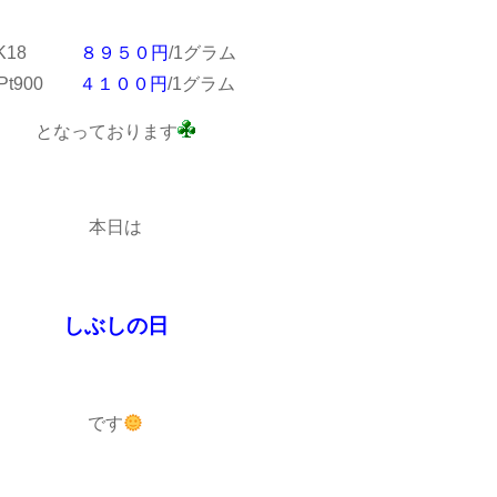
K18
８９５０円
/1グラム
Pt900
４１００円
/1グラム
となっております
本日は
しぶしの日
です