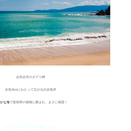
志布志市のダグリ岬
全長2kmにわたって広がる白浜海岸
かな海
で亜熱帯の植物に囲まれ、まさに南国！
そしてさりげなくブログ復活しました