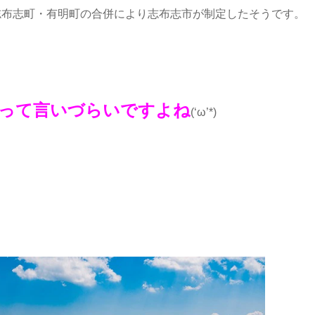
・志布志町・有明町の合併により志布志市が制定したそうです。
って言いづらいですよね
(‘ω’*)