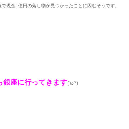
銀座で現金1億円の落し物が見つかったことに因むそうです。
ら銀座に行ってきます
(‘ω’*)