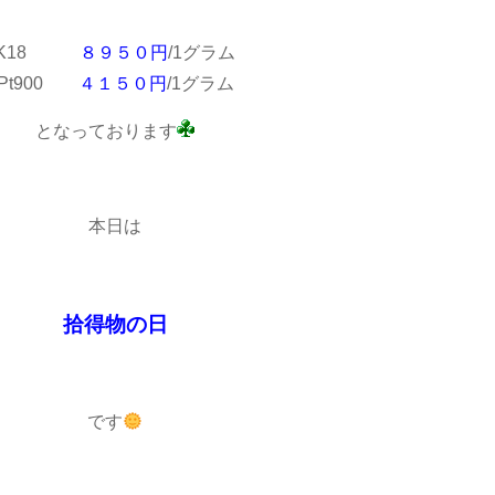
K18
８９５０円
/1グラム
Pt900
４１５０円
/1グラム
となっております
本日は
拾得物の日
です