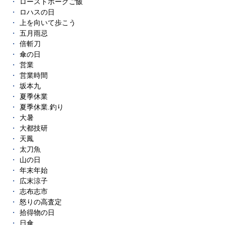
ローストポークご飯
ロハスの日
上を向いて歩こう
五月雨忌
倍斬刀
傘の日
営業
営業時間
坂本九
夏季休業
夏季休業.釣り
大暑
大都技研
天鳳
太刀魚
山の日
年末年始
広末涼子
志布志市
怒りの高査定
拾得物の日
日傘