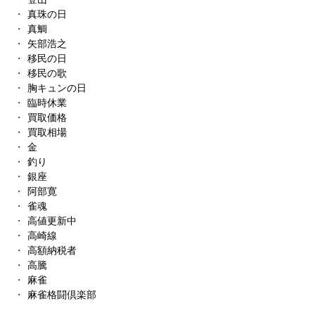
真珠の日
真鯛
矢部浩之
移民の日
移民の歌
胸キュンの日
臨時休業
買取価格
買取相場
金
釣り
銀座
阿部寛
雀魂
高値更新中
高崎線
高額納税者
高騰
麻雀
麻雀格闘倶楽部