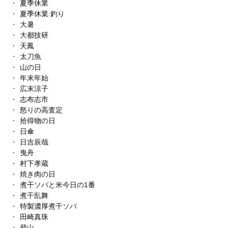
夏季休業
夏季休業.釣り
大暑
大都技研
天鳳
太刀魚
山の日
年末年始
広末涼子
志布志市
怒りの高査定
拾得物の日
日傘
日吉辰哉
曳舟
村下孝蔵
焼き肉の日
煮干ソバと米今日の1番
煮干乱舞
特製濃厚煮干ソバ
田崎真珠
登山