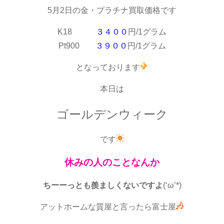
5月2日の金・プラチナ買取価格です
K18
３４００
円/1グラム
Pt900
３９００
円/1グラム
となっております
本日は
ゴールデンウィーク
です
休みの人のことなんか
ちーーっとも羨ましくないですよ
(‘ω’*)
アットホームな質屋と言ったら富士屋