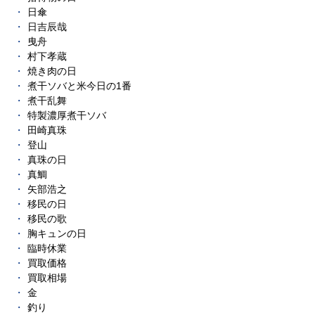
日傘
日吉辰哉
曳舟
村下孝蔵
焼き肉の日
煮干ソバと米今日の1番
煮干乱舞
特製濃厚煮干ソバ
田崎真珠
登山
真珠の日
真鯛
矢部浩之
移民の日
移民の歌
胸キュンの日
臨時休業
買取価格
買取相場
金
釣り