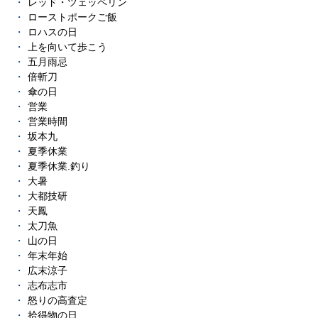
レッド・ツェッペリン
ローストポークご飯
ロハスの日
上を向いて歩こう
五月雨忌
倍斬刀
傘の日
営業
営業時間
坂本九
夏季休業
夏季休業.釣り
大暑
大都技研
天鳳
太刀魚
山の日
年末年始
広末涼子
志布志市
怒りの高査定
拾得物の日