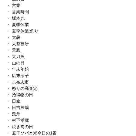
営業
営業時間
坂本九
夏季休業
夏季休業.釣り
大暑
大都技研
天鳳
太刀魚
山の日
年末年始
広末涼子
志布志市
怒りの高査定
拾得物の日
日傘
日吉辰哉
曳舟
村下孝蔵
焼き肉の日
煮干ソバと米今日の1番