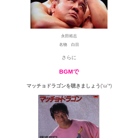
永田裕志
名物 白目
さらに
BGMで
マッチョドラゴンを聴きましょう
(‘ω’*)