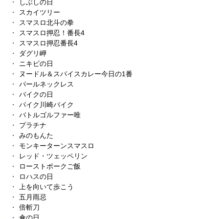
しぶしの日
スカイツリー
スマスロ北斗の拳
スマスロ押忍！番長4
スマスロ押忍番長4
ダグリ岬
ニキビの日
ヌードル＆スパイスカレー今日の1番
パールネックレス
バイクの日
バイク川崎バイク
バトルゴルファー唯
プラチナ
みのもんた
モンキーターンスマスロ
レッド・ツェッペリン
ローストポークご飯
ロハスの日
上を向いて歩こう
五月雨忌
倍斬刀
傘の日