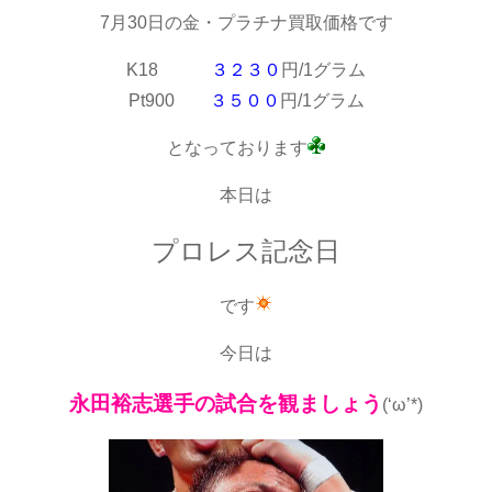
7月30日の金・プラチナ買取価格です
K18
３２３０
円/1グラム
Pt900
３５００
円/1グラム
となっております
本日は
プロレス記念日
です
今日は
永田裕志選手の試合を観ましょう
(‘ω’*)