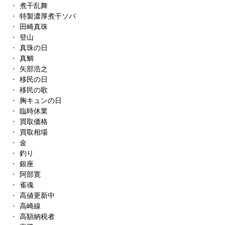
煮干乱舞
特製濃厚煮干ソバ
田崎真珠
登山
真珠の日
真鯛
矢部浩之
移民の日
移民の歌
胸キュンの日
臨時休業
買取価格
買取相場
金
釣り
銀座
阿部寛
雀魂
高値更新中
高崎線
高額納税者