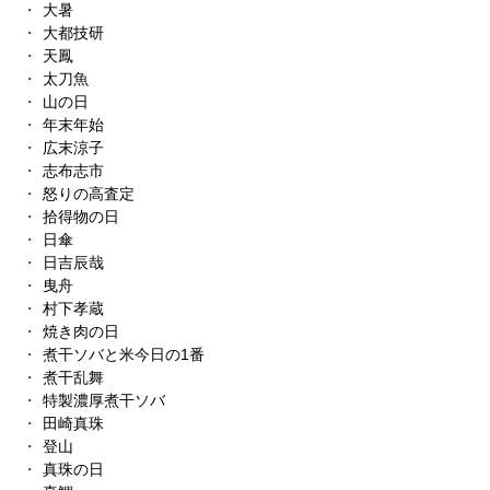
大暑
大都技研
天鳳
太刀魚
山の日
年末年始
広末涼子
志布志市
怒りの高査定
拾得物の日
日傘
日吉辰哉
曳舟
村下孝蔵
焼き肉の日
煮干ソバと米今日の1番
煮干乱舞
特製濃厚煮干ソバ
田崎真珠
登山
真珠の日