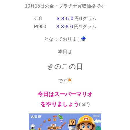
10月15日の金・プラチナ買取価格です
K18
３３５０
円/1グラム
Pt900
３３６０
円/1グラム
となっております
本日は
きのこの日
です
今日はスーパーマリオ
をやりましょう
(‘ω’*)