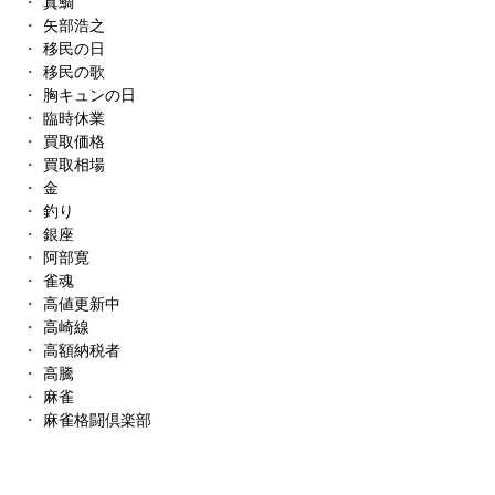
真鯛
矢部浩之
移民の日
移民の歌
胸キュンの日
臨時休業
買取価格
買取相場
金
釣り
銀座
阿部寛
雀魂
高値更新中
高崎線
高額納税者
高騰
麻雀
麻雀格闘倶楽部