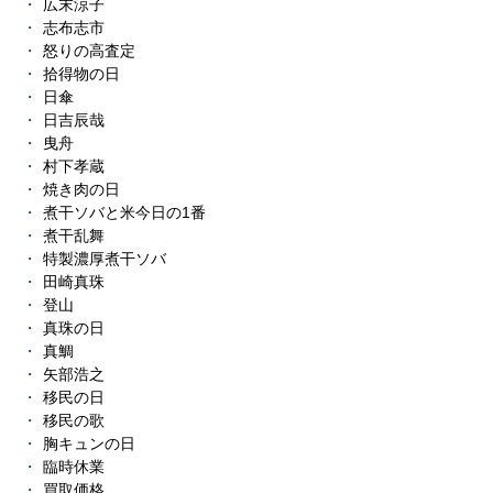
広末涼子
志布志市
怒りの高査定
拾得物の日
日傘
日吉辰哉
曳舟
村下孝蔵
焼き肉の日
煮干ソバと米今日の1番
煮干乱舞
特製濃厚煮干ソバ
田崎真珠
登山
真珠の日
真鯛
矢部浩之
移民の日
移民の歌
胸キュンの日
臨時休業
買取価格