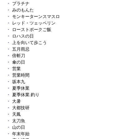
プラチナ
みのもんた
モンキーターンスマスロ
レッド・ツェッペリン
ローストポークご飯
ロハスの日
上を向いて歩こう
五月雨忌
倍斬刀
傘の日
営業
営業時間
坂本九
夏季休業
夏季休業.釣り
大暑
大都技研
天鳳
太刀魚
山の日
年末年始