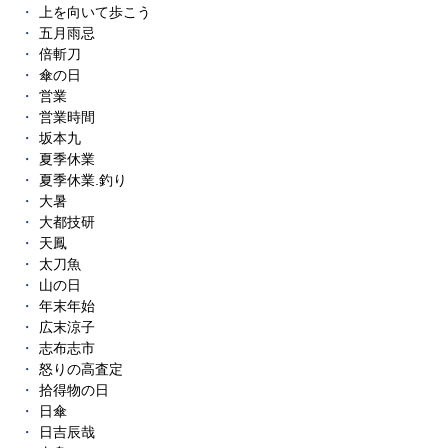
上を向いて歩こう
五月雨忌
倍斬刀
傘の日
営業
営業時間
坂本九
夏季休業
夏季休業.釣り
大暑
大都技研
天鳳
太刀魚
山の日
年末年始
広末涼子
志布志市
怒りの高査定
拾得物の日
日傘
日吉辰哉