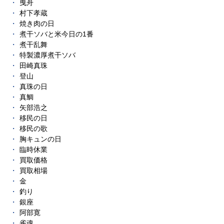
曳舟
村下孝蔵
焼き肉の日
煮干ソバと米今日の1番
煮干乱舞
特製濃厚煮干ソバ
田崎真珠
登山
真珠の日
真鯛
矢部浩之
移民の日
移民の歌
胸キュンの日
臨時休業
買取価格
買取相場
金
釣り
銀座
阿部寛
雀魂