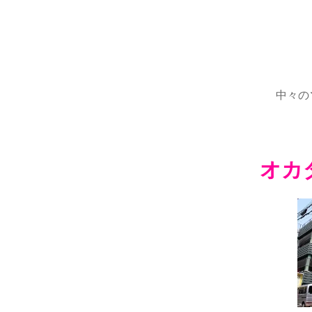
中々の
オカ