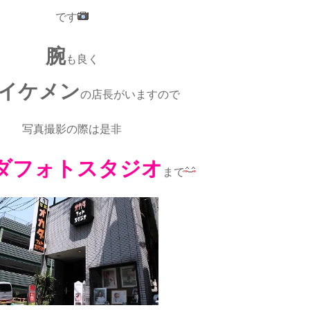
です
腕
も良く
イケメン
の店長がいますので
写真撮影の際は是非
ダフォトスタジオ
まで