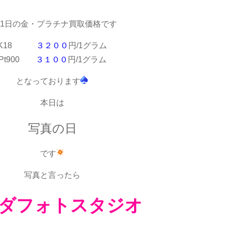
月1日の金・プラチナ買取価格です
K18
３２００
円/1グラム
Pt900
３１００
円/1グラム
となっております
本日は
写真の日
です
写真と言ったら
ダフォトスタジオ