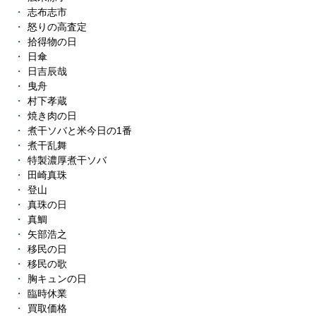
志布志市
怒りの高査定
拾得物の日
日傘
日吉辰哉
曳舟
村下孝蔵
焼き肉の日
煮干ソバと米今日の1番
煮干乱舞
特製濃厚煮干ソバ
田崎真珠
登山
真珠の日
真鯛
矢部浩之
移民の日
移民の歌
胸キュンの日
臨時休業
買取価格