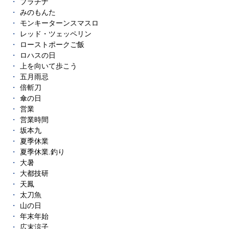
プラチナ
みのもんた
モンキーターンスマスロ
レッド・ツェッペリン
ローストポークご飯
ロハスの日
上を向いて歩こう
五月雨忌
倍斬刀
傘の日
営業
営業時間
坂本九
夏季休業
夏季休業.釣り
大暑
大都技研
天鳳
太刀魚
山の日
年末年始
広末涼子