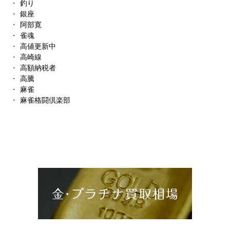
釣り
銀座
阿部寛
雀魂
高値更新中
高崎線
高額納税者
高騰
麻雀
麻雀格闘倶楽部