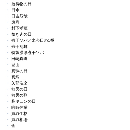
拾得物の日
日傘
日吉辰哉
曳舟
村下孝蔵
焼き肉の日
煮干ソバと米今日の1番
煮干乱舞
特製濃厚煮干ソバ
田崎真珠
登山
真珠の日
真鯛
矢部浩之
移民の日
移民の歌
胸キュンの日
臨時休業
買取価格
買取相場
金