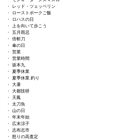
レッド・ツェッペリン
ローストポークご飯
ロハスの日
上を向いて歩こう
五月雨忌
倍斬刀
傘の日
営業
営業時間
坂本九
夏季休業
夏季休業.釣り
大暑
大都技研
天鳳
太刀魚
山の日
年末年始
広末涼子
志布志市
怒りの高査定