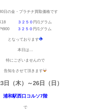
月30日の金・プラチナ買取価格です
K18
３２５０
円/1グラム
Pt900
３２５０
円/1グラム
となっております
本日は…
特にございませんので
告知をさせて頂きます
23日（木）～26日（日）
浦和駅西口コルソ7階
で