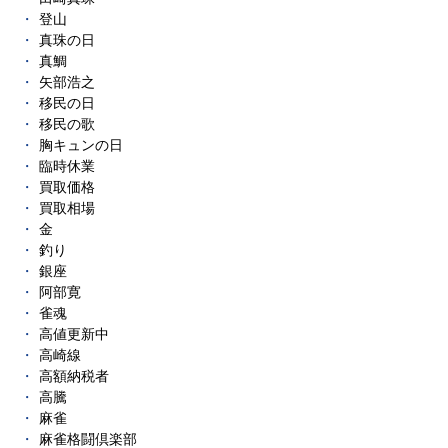
登山
真珠の日
真鯛
矢部浩之
移民の日
移民の歌
胸キュンの日
臨時休業
買取価格
買取相場
金
釣り
銀座
阿部寛
雀魂
高値更新中
高崎線
高額納税者
高騰
麻雀
麻雀格闘倶楽部