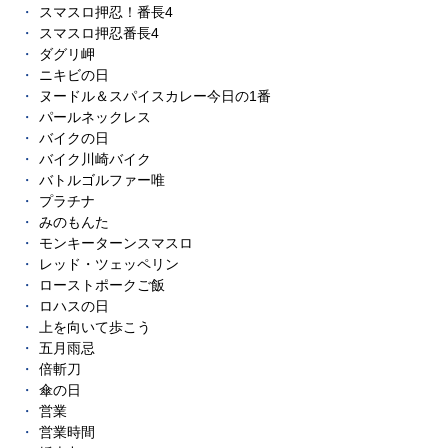
スマスロ押忍！番長4
スマスロ押忍番長4
ダグリ岬
ニキビの日
ヌードル＆スパイスカレー今日の1番
パールネックレス
バイクの日
バイク川崎バイク
バトルゴルファー唯
プラチナ
みのもんた
モンキーターンスマスロ
レッド・ツェッペリン
ローストポークご飯
ロハスの日
上を向いて歩こう
五月雨忌
倍斬刀
傘の日
営業
営業時間