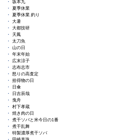
坂本九
夏季休業
夏季休業.釣り
大暑
大都技研
天鳳
太刀魚
山の日
年末年始
広末涼子
志布志市
怒りの高査定
拾得物の日
日傘
日吉辰哉
曳舟
村下孝蔵
焼き肉の日
煮干ソバと米今日の1番
煮干乱舞
特製濃厚煮干ソバ
田崎真珠