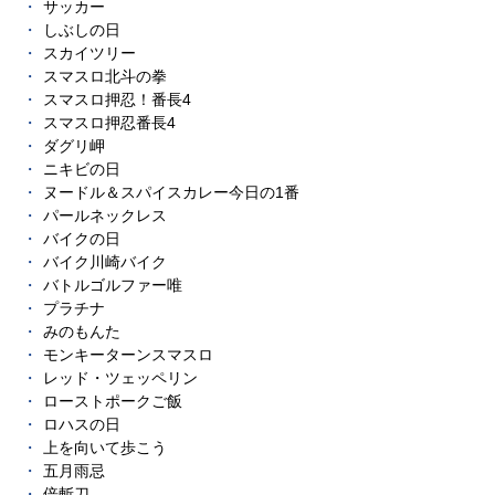
サッカー
しぶしの日
スカイツリー
スマスロ北斗の拳
スマスロ押忍！番長4
スマスロ押忍番長4
ダグリ岬
ニキビの日
ヌードル＆スパイスカレー今日の1番
パールネックレス
バイクの日
バイク川崎バイク
バトルゴルファー唯
プラチナ
みのもんた
モンキーターンスマスロ
レッド・ツェッペリン
ローストポークご飯
ロハスの日
上を向いて歩こう
五月雨忌
倍斬刀