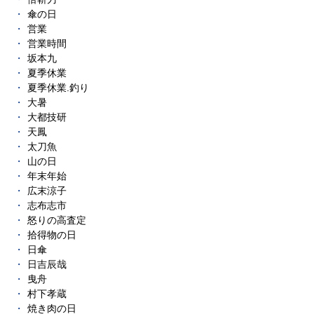
傘の日
営業
営業時間
坂本九
夏季休業
夏季休業.釣り
大暑
大都技研
天鳳
太刀魚
山の日
年末年始
広末涼子
志布志市
怒りの高査定
拾得物の日
日傘
日吉辰哉
曳舟
村下孝蔵
焼き肉の日