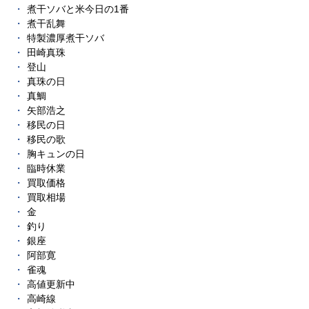
煮干ソバと米今日の1番
煮干乱舞
特製濃厚煮干ソバ
田崎真珠
登山
真珠の日
真鯛
矢部浩之
移民の日
移民の歌
胸キュンの日
臨時休業
買取価格
買取相場
金
釣り
銀座
阿部寛
雀魂
高値更新中
高崎線