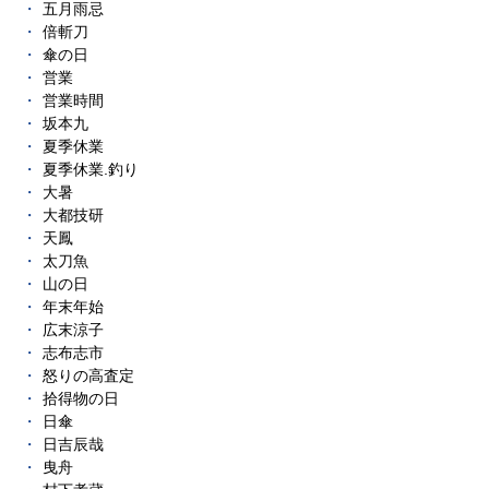
五月雨忌
倍斬刀
傘の日
営業
営業時間
坂本九
夏季休業
夏季休業.釣り
大暑
大都技研
天鳳
太刀魚
山の日
年末年始
広末涼子
志布志市
怒りの高査定
拾得物の日
日傘
日吉辰哉
曳舟