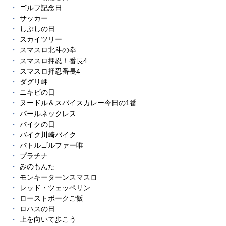
ゴルフ記念日
サッカー
しぶしの日
スカイツリー
スマスロ北斗の拳
スマスロ押忍！番長4
スマスロ押忍番長4
ダグリ岬
ニキビの日
ヌードル＆スパイスカレー今日の1番
パールネックレス
バイクの日
バイク川崎バイク
バトルゴルファー唯
プラチナ
みのもんた
モンキーターンスマスロ
レッド・ツェッペリン
ローストポークご飯
ロハスの日
上を向いて歩こう