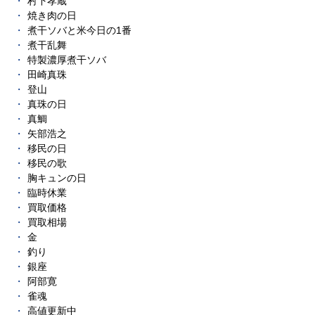
村下孝蔵
焼き肉の日
煮干ソバと米今日の1番
煮干乱舞
特製濃厚煮干ソバ
田崎真珠
登山
真珠の日
真鯛
矢部浩之
移民の日
移民の歌
胸キュンの日
臨時休業
買取価格
買取相場
金
釣り
銀座
阿部寛
雀魂
高値更新中