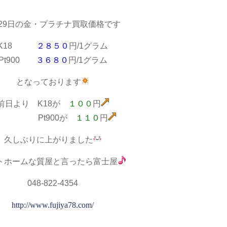
月29日の金・プラチナ買取価格です
K18
２８５０
円/1グラム
Pt900
３６８０
円/1グラム
となっております
前日より K18が
１００
円
Pt900が
１１０
円
久しぶりに上がりました
トホームな質屋と言ったら富士屋
048-822-4354
http://www.fujiya78.com/