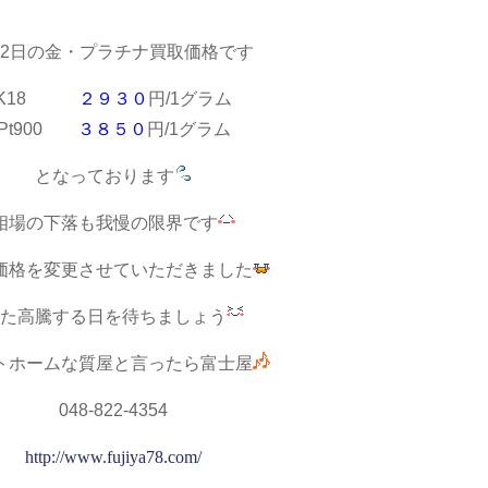
月2日の金・プラチナ買取価格です
K18
２９３０
円/1グラム
Pt900
３８５０
円/1グラム
となっております
相場の下落も我慢の限界です
価格を変更させていただきました
た高騰する日を待ちましょう
トホームな質屋と言ったら富士屋
048-822-4354
http://www.fujiya78.com/