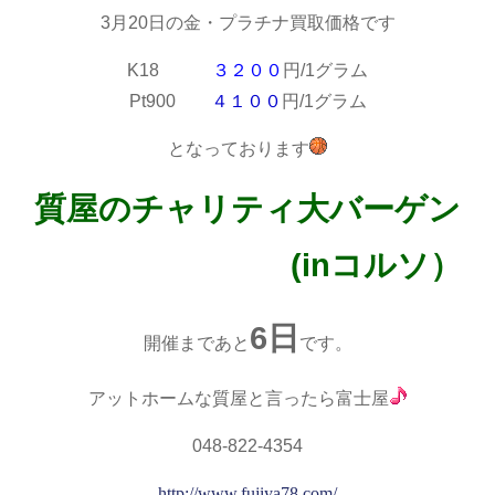
3月20日の金・プラチナ買取価格です
K18
３２００
円/1グラム
Pt900
４１００
円/1グラム
となっております
質屋のチャリティ大バーゲン
(inコルソ）
6日
開催まであと
です。
アットホームな質屋と言ったら富士屋
048-822-4354
http://www.fujiya78.com/