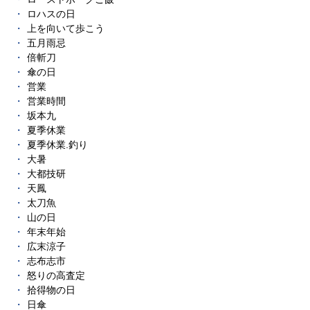
ロハスの日
上を向いて歩こう
五月雨忌
倍斬刀
傘の日
営業
営業時間
坂本九
夏季休業
夏季休業.釣り
大暑
大都技研
天鳳
太刀魚
山の日
年末年始
広末涼子
志布志市
怒りの高査定
拾得物の日
日傘