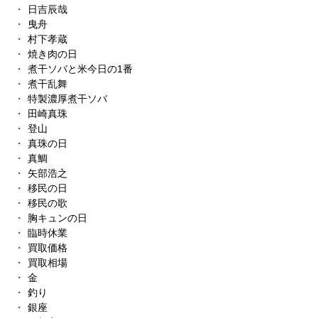
日吉辰哉
曳舟
村下孝蔵
焼き肉の日
煮干ソバと米今日の1番
煮干乱舞
特製濃厚煮干ソバ
田崎真珠
登山
真珠の日
真鯛
矢部浩之
移民の日
移民の歌
胸キュンの日
臨時休業
買取価格
買取相場
金
釣り
銀座