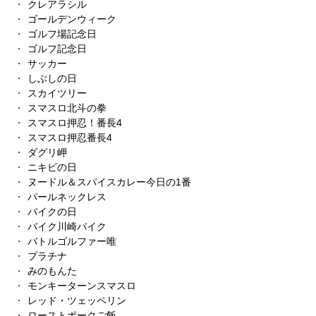
クレアラシル
ゴールデンウィーク
ゴルフ場記念日
ゴルフ記念日
サッカー
しぶしの日
スカイツリー
スマスロ北斗の拳
スマスロ押忍！番長4
スマスロ押忍番長4
ダグリ岬
ニキビの日
ヌードル＆スパイスカレー今日の1番
パールネックレス
バイクの日
バイク川崎バイク
バトルゴルファー唯
プラチナ
みのもんた
モンキーターンスマスロ
レッド・ツェッペリン
ローストポークご飯