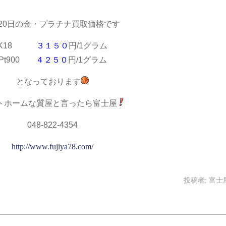
月20日の金・プラチナ買取価格です
K18
３１５０
円/1グラム
Pt900
４２５０
円/1グラム
となっております
トホームな質屋と言ったら富士屋
048-822-4354
http://www.fujiya78.com/
投稿者:
富士