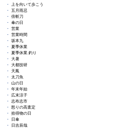
上を向いて歩こう
五月雨忌
倍斬刀
傘の日
営業
営業時間
坂本九
夏季休業
夏季休業.釣り
大暑
大都技研
天鳳
太刀魚
山の日
年末年始
広末涼子
志布志市
怒りの高査定
拾得物の日
日傘
日吉辰哉