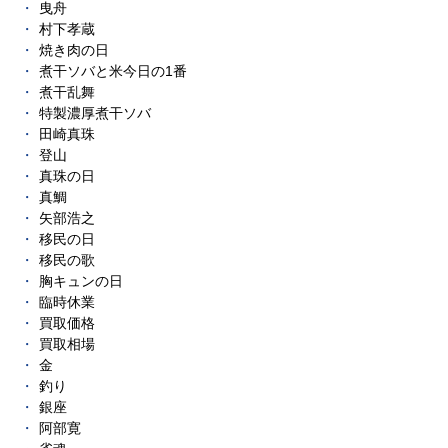
曳舟
村下孝蔵
焼き肉の日
煮干ソバと米今日の1番
煮干乱舞
特製濃厚煮干ソバ
田崎真珠
登山
真珠の日
真鯛
矢部浩之
移民の日
移民の歌
胸キュンの日
臨時休業
買取価格
買取相場
金
釣り
銀座
阿部寛