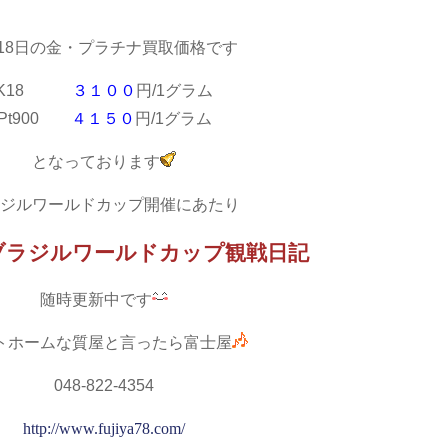
月18日の金・プラチナ買取価格です
K18
３１００
円/1グラム
Pt900
４１５０
円/1グラム
となっております
ジルワールドカップ開催にあたり
ブラジルワールドカップ観戦日記
随時更新中です
トホームな質屋と言ったら富士屋
048-822-4354
http://www.fujiya78.com/