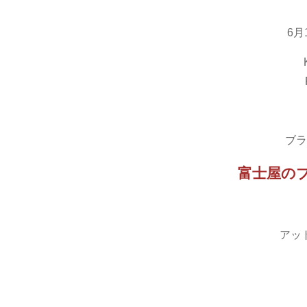
6
ブラ
富士屋の
アッ