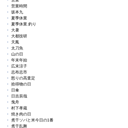
営業
営業時間
坂本九
夏季休業
夏季休業.釣り
大暑
大都技研
天鳳
太刀魚
山の日
年末年始
広末涼子
志布志市
怒りの高査定
拾得物の日
日傘
日吉辰哉
曳舟
村下孝蔵
焼き肉の日
煮干ソバと米今日の1番
煮干乱舞