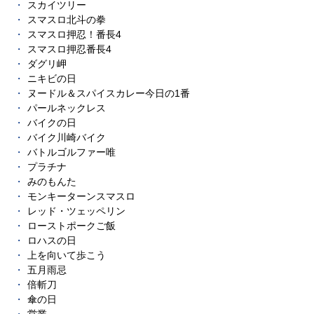
スカイツリー
スマスロ北斗の拳
スマスロ押忍！番長4
スマスロ押忍番長4
ダグリ岬
ニキビの日
ヌードル＆スパイスカレー今日の1番
パールネックレス
バイクの日
バイク川崎バイク
バトルゴルファー唯
プラチナ
みのもんた
モンキーターンスマスロ
レッド・ツェッペリン
ローストポークご飯
ロハスの日
上を向いて歩こう
五月雨忌
倍斬刀
傘の日