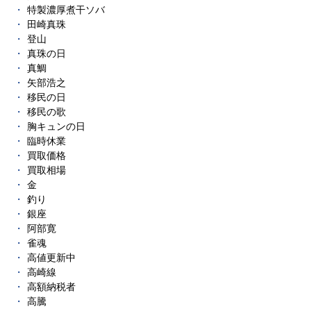
特製濃厚煮干ソバ
田崎真珠
登山
真珠の日
真鯛
矢部浩之
移民の日
移民の歌
胸キュンの日
臨時休業
買取価格
買取相場
金
釣り
銀座
阿部寛
雀魂
高値更新中
高崎線
高額納税者
高騰