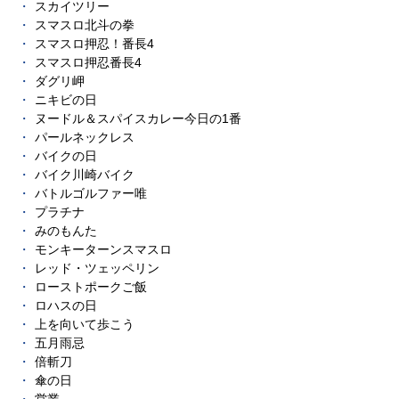
スカイツリー
スマスロ北斗の拳
スマスロ押忍！番長4
スマスロ押忍番長4
ダグリ岬
ニキビの日
ヌードル＆スパイスカレー今日の1番
パールネックレス
バイクの日
バイク川崎バイク
バトルゴルファー唯
プラチナ
みのもんた
モンキーターンスマスロ
レッド・ツェッペリン
ローストポークご飯
ロハスの日
上を向いて歩こう
五月雨忌
倍斬刀
傘の日