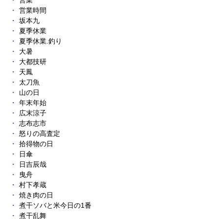
営業
営業時間
坂本九
夏季休業
夏季休業.釣り
大暑
大都技研
天鳳
太刀魚
山の日
年末年始
広末涼子
志布志市
怒りの高査定
拾得物の日
日傘
日吉辰哉
曳舟
村下孝蔵
焼き肉の日
煮干ソバと米今日の1番
煮干乱舞