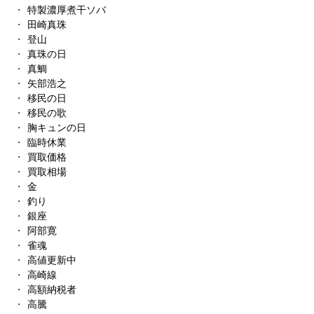
特製濃厚煮干ソバ
田崎真珠
登山
真珠の日
真鯛
矢部浩之
移民の日
移民の歌
胸キュンの日
臨時休業
買取価格
買取相場
金
釣り
銀座
阿部寛
雀魂
高値更新中
高崎線
高額納税者
高騰