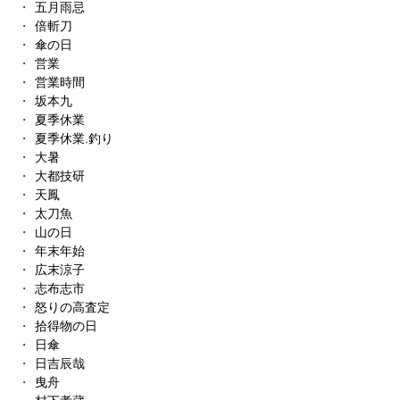
五月雨忌
倍斬刀
傘の日
営業
営業時間
坂本九
夏季休業
夏季休業.釣り
大暑
大都技研
天鳳
太刀魚
山の日
年末年始
広末涼子
志布志市
怒りの高査定
拾得物の日
日傘
日吉辰哉
曳舟