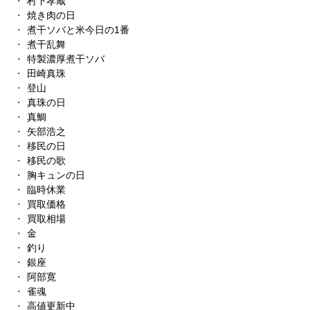
村下孝蔵
焼き肉の日
煮干ソバと米今日の1番
煮干乱舞
特製濃厚煮干ソバ
田崎真珠
登山
真珠の日
真鯛
矢部浩之
移民の日
移民の歌
胸キュンの日
臨時休業
買取価格
買取相場
金
釣り
銀座
阿部寛
雀魂
高値更新中