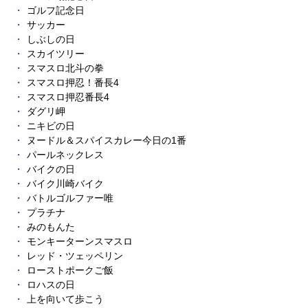
ゴルフ記念日
サッカー
しぶしの日
スカイツリー
スマスロ北斗の拳
スマスロ押忍！番長4
スマスロ押忍番長4
ダグリ岬
ニキビの日
ヌードル＆スパイスカレー今日の1番
パールネックレス
バイクの日
バイク川崎バイク
バトルゴルファー唯
プラチナ
みのもんた
モンキーターンスマスロ
レッド・ツェッペリン
ローストポークご飯
ロハスの日
上を向いて歩こう