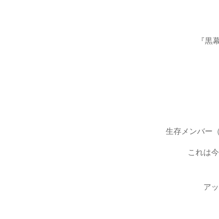
『黒
生存メンバー
これは今
アッ