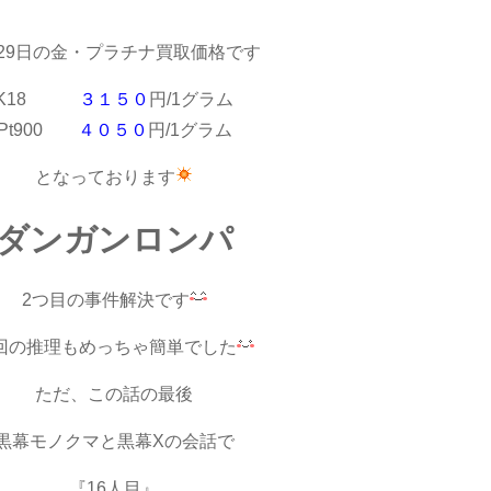
月29日の金・プラチナ買取価格です
K18
３１５０
円/1グラム
Pt900
４０５０
円/1グラム
となっております
ダンガンロンパ
2つ目の事件解決です
回の推理もめっちゃ簡単でした
ただ、この話の最後
黒幕モノクマと黒幕Xの会話で
『16人目』