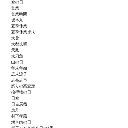
傘の日
営業
営業時間
坂本九
夏季休業
夏季休業.釣り
大暑
大都技研
天鳳
太刀魚
山の日
年末年始
広末涼子
志布志市
怒りの高査定
拾得物の日
日傘
日吉辰哉
曳舟
村下孝蔵
焼き肉の日