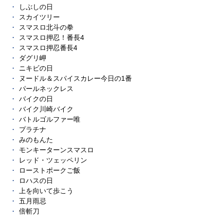
しぶしの日
スカイツリー
スマスロ北斗の拳
スマスロ押忍！番長4
スマスロ押忍番長4
ダグリ岬
ニキビの日
ヌードル＆スパイスカレー今日の1番
パールネックレス
バイクの日
バイク川崎バイク
バトルゴルファー唯
プラチナ
みのもんた
モンキーターンスマスロ
レッド・ツェッペリン
ローストポークご飯
ロハスの日
上を向いて歩こう
五月雨忌
倍斬刀