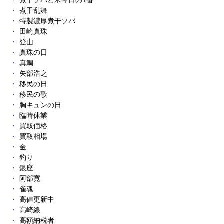
煮干ソバと米今日の1番
煮干乱舞
特製濃厚煮干ソバ
田崎真珠
登山
真珠の日
真鯛
矢部浩之
移民の日
移民の歌
胸キュンの日
臨時休業
買取価格
買取相場
金
釣り
銀座
阿部寛
雀魂
高値更新中
高崎線
高額納税者