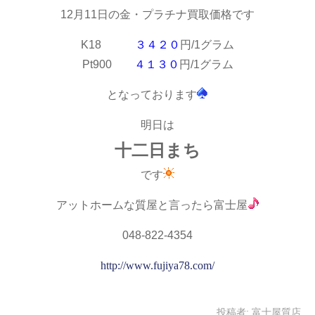
12月11日の金・プラチナ買取価格です
K18
３４２０
円/1グラム
Pt900
４１３０
円/1グラム
となっております
明日は
十二日まち
です
アットホームな質屋と言ったら富士屋
048-822-4354
http://www.fujiya78.com/
投稿者:
富士屋質店