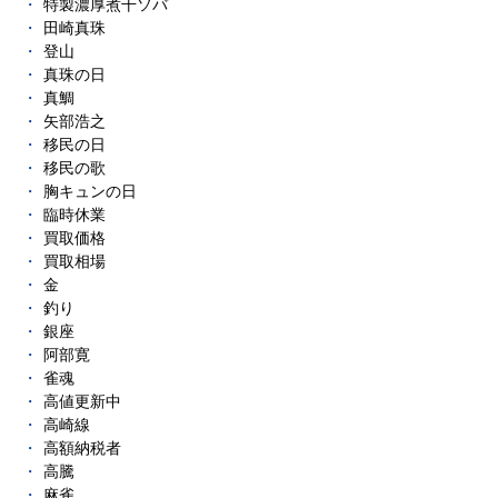
特製濃厚煮干ソバ
田崎真珠
登山
真珠の日
真鯛
矢部浩之
移民の日
移民の歌
胸キュンの日
臨時休業
買取価格
買取相場
金
釣り
銀座
阿部寛
雀魂
高値更新中
高崎線
高額納税者
高騰
麻雀