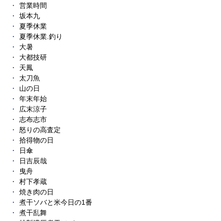
営業時間
坂本九
夏季休業
夏季休業.釣り
大暑
大都技研
天鳳
太刀魚
山の日
年末年始
広末涼子
志布志市
怒りの高査定
拾得物の日
日傘
日吉辰哉
曳舟
村下孝蔵
焼き肉の日
煮干ソバと米今日の1番
煮干乱舞