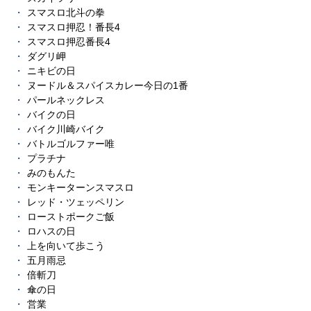
スマスロ北斗の拳
スマスロ押忍！番長4
スマスロ押忍番長4
ダグリ岬
ニキビの日
ヌードル＆スパイスカレー今日の1番
パールネックレス
バイクの日
バイク川崎バイク
バトルゴルファー唯
プラチナ
みのもんた
モンキーターンスマスロ
レッド・ツェッペリン
ローストポークご飯
ロハスの日
上を向いて歩こう
五月雨忌
倍斬刀
傘の日
営業